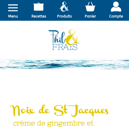
Menu
Recettes
Produits
Panier
Compte
Noix de St Jacques
crème de gingembre et