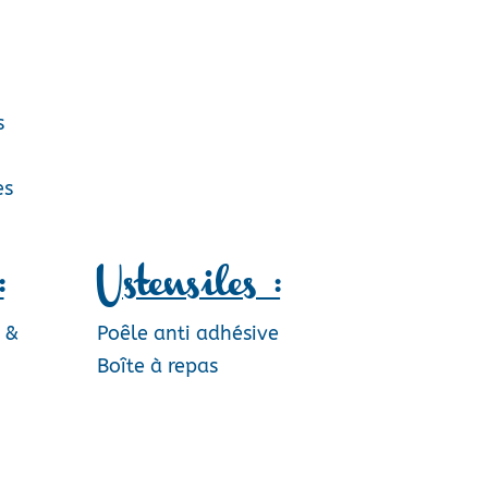
s
es
:
Ustensiles :
 &
Poêle anti adhésive
Boîte à repas