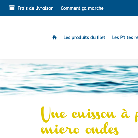
Frais de livraison
Comment ça marche
Les produits du filet
Les P’tites r

Une cuisson à
micro ondes