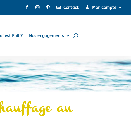



Contact
Mon compte
ui est Phil ?
Nos engagements
chauffage au