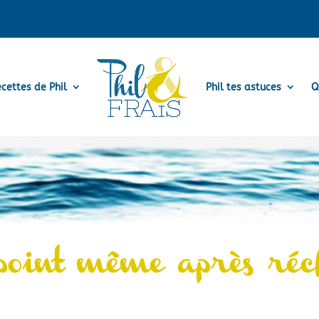
ecettes de Phil
Phil tes astuces
Q
 point même après ré