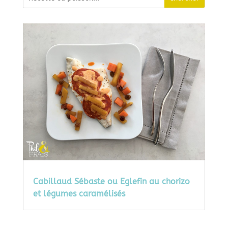
Cabillaud Sébaste ou Eglefin au chorizo
et légumes caramélisés