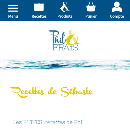
Menu
Recettes
Produits
Panier
Compte
Recettes de Sébaste
Les P’TITES
recettes
de Phil